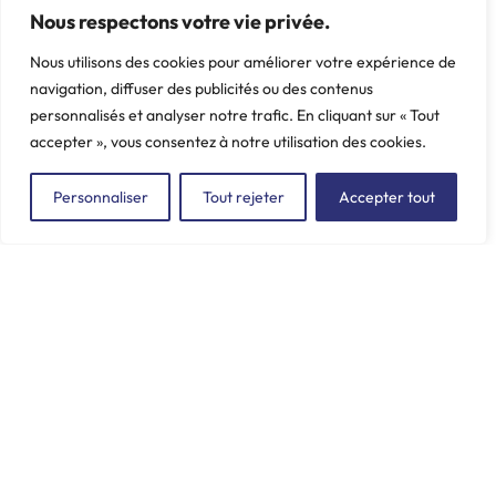
Nous respectons votre vie privée.
CITROËN - PEUGEOT,
CITROËN - PEUGEOT, C25,
Boxer II, Jumper
J5
Nous utilisons des cookies pour améliorer votre expérience de
Poids: 1.05 kg
Poids: 1.071 kg
navigation, diffuser des publicités ou des contenus
personnalisés et analyser notre trafic. En cliquant sur « Tout
accepter », vous consentez à notre utilisation des cookies.
Personnaliser
Tout rejeter
Accepter tout
ZAC du Plessis Val Vert
2, rue de la Butte au Berger
91220 LE PLESSIS-PÂTÉ
incore.sa@incore.fr
+33 (0)1 69 11 36 99
LinkedIn