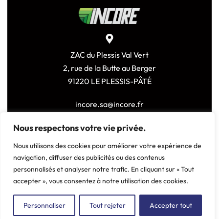
ZAC du Plessis Val Vert
2, rue de la Butte au Berger
91220 LE PLESSIS-PÂTÉ
incore.sa@incore.fr
+33 (0)1 69 11 36 99
Nous respectons votre vie privée.
LinkedIn
Nous utilisons des cookies pour améliorer votre expérience de
navigation, diffuser des publicités ou des contenus
personnalisés et analyser notre trafic. En cliquant sur « Tout
accepter », vous consentez à notre utilisation des cookies.
© 2026 Incore –
Mentions Légales
–
Politique de
Confidentialité
– Fait avec ♥ par l’
Agence Germain
Personnaliser
Tout rejeter
Accepter tout