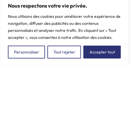
Nous respectons votre vie privée.
Boxer II, Jumper
PEUGEOT, 806, 807, C8,
Poids: 0.88 kg
Evasion, Expert, Jumpy
Nous utilisons des cookies pour améliorer votre expérience de
Poids: 1.715 kg
navigation, diffuser des publicités ou des contenus
personnalisés et analyser notre trafic. En cliquant sur « Tout
accepter », vous consentez à notre utilisation des cookies.
Personnaliser
Tout rejeter
Accepter tout
ZAC du Plessis Val Vert
2, rue de la Butte au Berger
91220 LE PLESSIS-PÂTÉ
incore.sa@incore.fr
+33 (0)1 69 11 36 99
LinkedIn