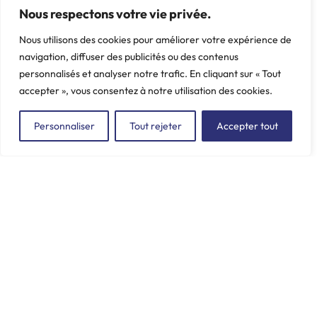
Berlingo, BX, C15, Partner,
Nous respectons votre vie privée.
Xsara, ZX
Nous utilisons des cookies pour améliorer votre expérience de
Poids: 0.26 kg
navigation, diffuser des publicités ou des contenus
personnalisés et analyser notre trafic. En cliquant sur « Tout
accepter », vous consentez à notre utilisation des cookies.
Personnaliser
Tout rejeter
Accepter tout
ZAC du Plessis Val Vert
2, rue de la Butte au Berger
91220 LE PLESSIS-PÂTÉ
incore.sa@incore.fr
+33 (0)1 69 11 36 99
LinkedIn