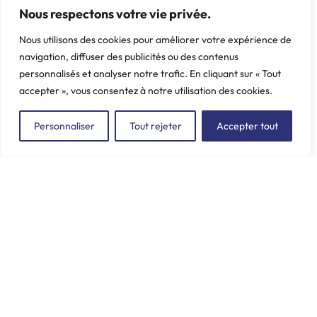
Nous respectons votre vie privée.
Réf. INCORE: 4393
Réf. INCORE: 4360
Support moteur G
Support moteur D
Nous utilisons des cookies pour améliorer votre expérience de
navigation, diffuser des publicités ou des contenus
Marque: CITROËN -
Marque: CITROËN -
personnalisés et analyser notre trafic. En cliquant sur « Tout
PEUGEOT, C25, J5
PEUGEOT, C25, J5
accepter », vous consentez à notre utilisation des cookies.
Poids: 1.069 kg
Poids: 0.498 kg
Personnaliser
Tout rejeter
Accepter tout
ZAC du Plessis Val Vert
2, rue de la Butte au Berger
91220 LE PLESSIS-PÂTÉ
incore.sa@incore.fr