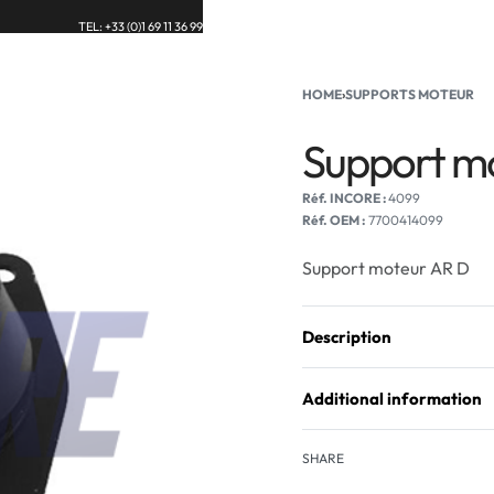
TEL: +33 (0)1 69 11 36 99
UE
BLOG
CONTACT
HOME
›
SUPPORTS MOTEUR
Support m
4099
Réf. OEM :
7700414099
Support moteur AR D
Description
Additional information
SHARE