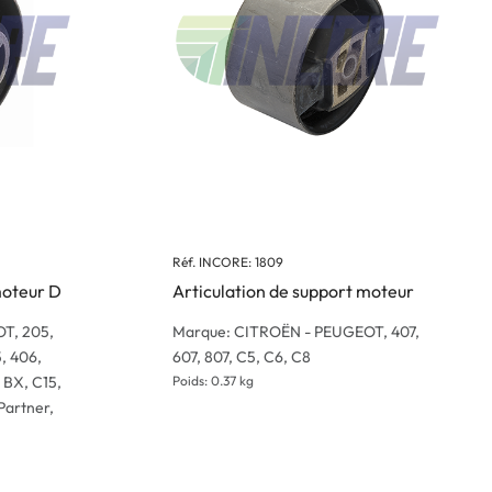
Réf. INCORE: 1809
moteur D
Articulation de support moteur
T, 205,
Marque: CITROËN - PEUGEOT, 407,
, 406,
607, 807, C5, C6, C8
, BX, C15,
Poids: 0.37 kg
Partner,