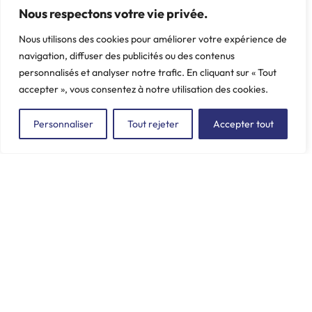
Nous respectons votre vie privée.
Nous utilisons des cookies pour améliorer votre expérience de
navigation, diffuser des publicités ou des contenus
personnalisés et analyser notre trafic. En cliquant sur « Tout
accepter », vous consentez à notre utilisation des cookies.
Personnaliser
Tout rejeter
Accepter tout
ZAC du Plessis Val Vert
2, rue de la Butte au Berger
91220 LE PLESSIS-PÂTÉ
incore.sa@incore.fr
+33 (0)1 69 11 36 99
LinkedIn