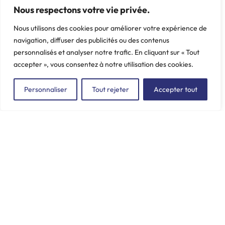
PEUGEOT, 405, Berlingo,
PEUGEOT, 104, 204, 304,
Nous respectons votre vie privée.
Partner, Picasso
305, 404, 504, 604
Nous utilisons des cookies pour améliorer votre expérience de
Poids: 0.08 kg
Poids: 0.127 kg
navigation, diffuser des publicités ou des contenus
personnalisés et analyser notre trafic. En cliquant sur « Tout
accepter », vous consentez à notre utilisation des cookies.
Personnaliser
Tout rejeter
Accepter tout
ZAC du Plessis Val Vert
2, rue de la Butte au Berger
91220 LE PLESSIS-PÂTÉ
incore.sa@incore.fr
+33 (0)1 69 11 36 99
LinkedIn