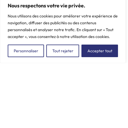
Nous respectons votre vie privée.
Nous utilisons des cookies pour améliorer votre expérience de
navigation, diffuser des publicités ou des contenus
personnalisés et analyser notre trafic. En cliquant sur « Tout
accepter », vous consentez à notre utilisation des cookies.
Personnaliser
Tout rejeter
Accepter tout
ZAC du Plessis Val Vert
2, rue de la Butte au Berger
91220 LE PLESSIS-PÂTÉ
incore.sa@incore.fr
+33 (0)1 69 11 36 99
LinkedIn