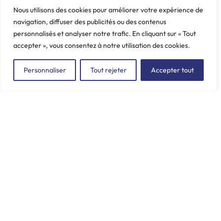
Nous utilisons des cookies pour améliorer votre expérience de
navigation, diffuser des publicités ou des contenus
personnalisés et analyser notre trafic. En cliquant sur « Tout
accepter », vous consentez à notre utilisation des cookies.
Personnaliser
Tout rejeter
Accepter tout
ZAC du Plessis Val Vert
2, rue de la Butte au Berger
91220 LE PLESSIS-PÂTÉ
incore.sa@incore.fr
+33 (0)1 69 11 36 99
LinkedIn
© 2026 Incore –
Mentions Légales
–
Politique de