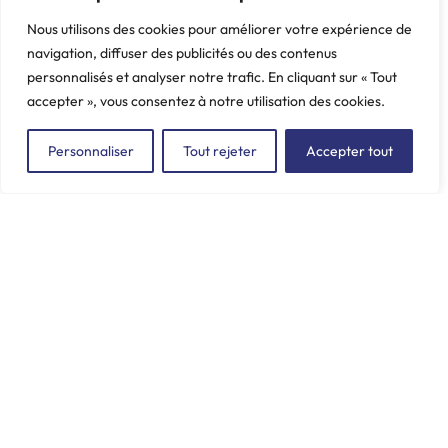
Poids: 0.095 kg
Nous utilisons des cookies pour améliorer votre expérience de
navigation, diffuser des publicités ou des contenus
personnalisés et analyser notre trafic. En cliquant sur « Tout
accepter », vous consentez à notre utilisation des cookies.
Personnaliser
Tout rejeter
Accepter tout
ZAC du Plessis Val Vert
2, rue de la Butte au Berger
91220 LE PLESSIS-PÂTÉ
incore.sa@incore.fr
+33 (0)1 69 11 36 99
LinkedIn