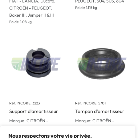
FIAT - LANCIA, Ducato,
PEUGEOT, 504, 505, 604
CITROËN - PEUGEOT,
Poids: 1.115 kg
Boxer III, Jumper II & III
Poids: 1.08 kg
Réf. INCORE: 3223
Réf. INCORE: 5701
Support d’amortisseur
Tampon d’amortisseur
Marque: CITROËN -
Marque: CITROËN -
PEUGEOT, 305, 504, 505
PEUGEOT, 205, 305, 309,
Nous respectons votre vie privée.
Poids: 0.4 kg
C15, Visa