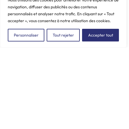
Nous utilisons des cookies pour améliorer votre expérience de
navigation, diffuser des publicités ou des contenus
personnalisés et analyser notre trafic. En cliquant sur « Tout
accepter », vous consentez à notre utilisation des cookies.
Personnaliser
Tout rejeter
Accepter tout
ZAC du Plessis Val Vert
2, rue de la Butte au Berger
91220 LE PLESSIS-PÂTÉ
incore.sa@incore.fr
+33 (0)1 69 11 36 99
LinkedIn