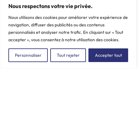
Support BV G
Support BV
Nous respectons votre vie privée.
Marque: CITROËN -
Marque: DACIA -
Nous utilisons des cookies pour améliorer votre expérience de
PEUGEOT, 106, 206, 306
RENAULT, Twingo II
navigation, diffuser des publicités ou des contenus
TU, 307, 308, Berlingo, C4,
Poids: 0.46 kg
personnalisés et analyser notre trafic. En cliquant sur « Tout
DS4, Partner, Saxo, Xsara
accepter », vous consentez à notre utilisation des cookies.
Poids: 0.257 kg
Personnaliser
Tout rejeter
Accepter tout
ZAC du Plessis Val Vert
2, rue de la Butte au Berger
91220 LE PLESSIS-PÂTÉ
incore.sa@incore.fr