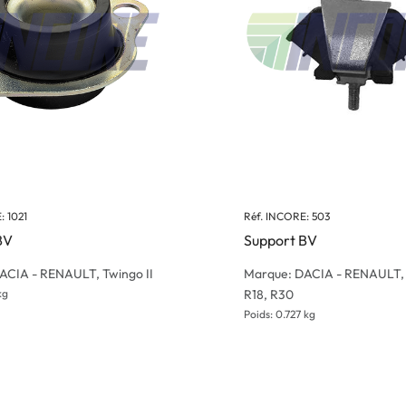
: 1021
Réf. INCORE: 503
BV
Support BV
ACIA - RENAULT, Twingo II
Marque: DACIA - RENAULT, 
kg
R18, R30
Poids: 0.727 kg