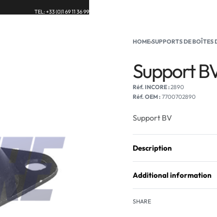
TEL: +33 (0)1 69 11 36 99
UE
BLOG
CONTACT
HOME
›
SUPPORTS DE BOÎTES 
Support B
2890
Réf. OEM :
7700702890
Support BV
Description
Additional information
SHARE