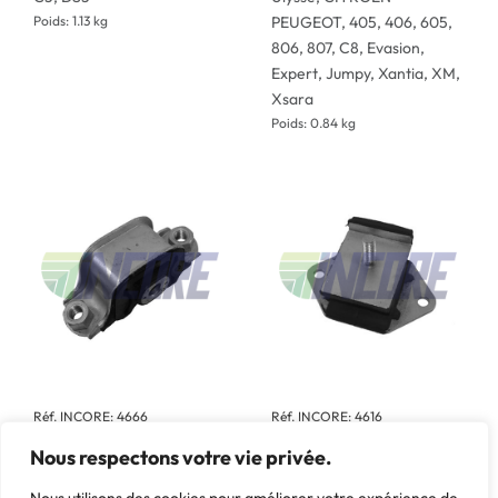
Poids: 1.13 kg
PEUGEOT, 405, 406, 605,
806, 807, C8, Evasion,
Expert, Jumpy, Xantia, XM,
Xsara
Poids: 0.84 kg
Réf. INCORE: 4666
Réf. INCORE: 4616
Support BV AR
Support BV
Nous respectons votre vie privée.
Marque: CITROËN -
Marque: CITROËN -