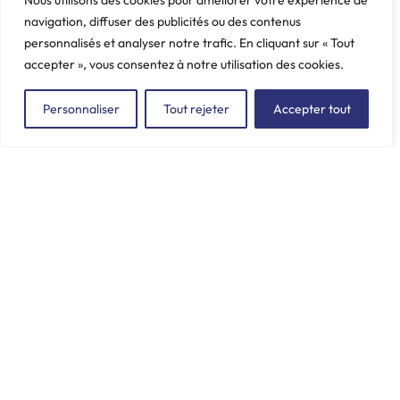
Nous utilisons des cookies pour améliorer votre expérience de
PEUGEOT, Boxer, Jumper
PEUGEOT, J7, J9
navigation, diffuser des publicités ou des contenus
Poids: 0.64 kg
Poids: 0.307 kg
personnalisés et analyser notre trafic. En cliquant sur « Tout
accepter », vous consentez à notre utilisation des cookies.
Personnaliser
Tout rejeter
Accepter tout
ZAC du Plessis Val Vert
2, rue de la Butte au Berger
91220 LE PLESSIS-PÂTÉ
incore.sa@incore.fr
+33 (0)1 69 11 36 99
LinkedIn