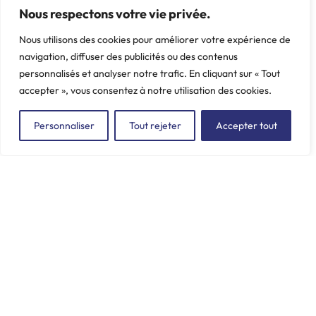
PEUGEOT, 104, 204, 205,
Nous respectons votre vie privée.
Poids: 0.034 kg
304
Nous utilisons des cookies pour améliorer votre expérience de
Poids: 0.028 kg
navigation, diffuser des publicités ou des contenus
personnalisés et analyser notre trafic. En cliquant sur « Tout
accepter », vous consentez à notre utilisation des cookies.
Personnaliser
Tout rejeter
Accepter tout
ZAC du Plessis Val Vert
2, rue de la Butte au Berger
91220 LE PLESSIS-PÂTÉ
incore.sa@incore.fr
+33 (0)1 69 11 36 99
LinkedIn