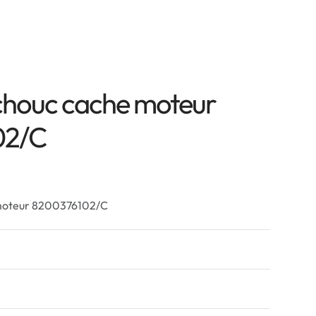
chouc cache moteur
02/C
 moteur 8200376102/C