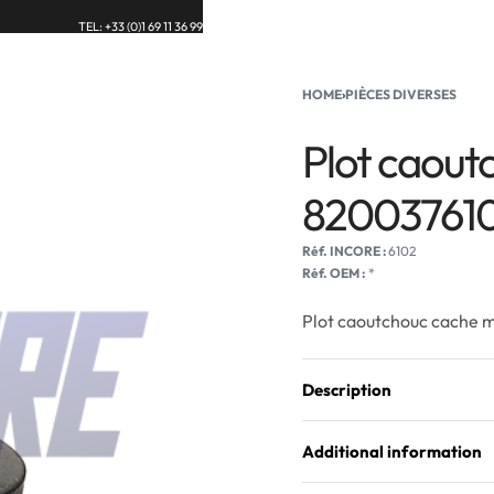
TEL: +33 (0)1 69 11 36 99
UE
BLOG
CONTACT
HOME
›
PIÈCES DIVERSES
Plot caout
82003761
6102
Réf. OEM :
*
Plot caoutchouc cache
Description
Additional information