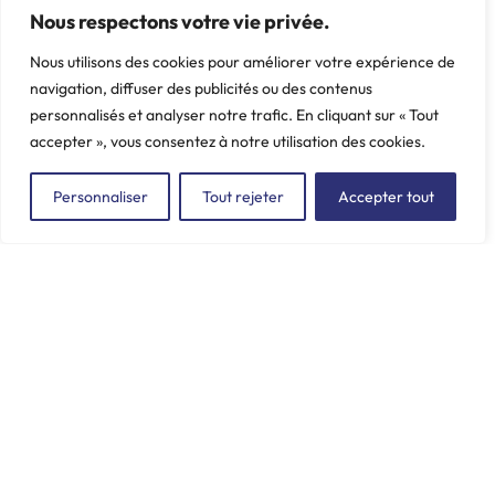
Nous respectons votre vie privée.
Nous utilisons des cookies pour améliorer votre expérience de
navigation, diffuser des publicités ou des contenus
personnalisés et analyser notre trafic. En cliquant sur « Tout
accepter », vous consentez à notre utilisation des cookies.
Personnaliser
Tout rejeter
Accepter tout
ZAC du Plessis Val Vert
2, rue de la Butte au Berger
91220 LE PLESSIS-PÂTÉ
incore.sa@incore.fr
+33 (0)1 69 11 36 99
LinkedIn