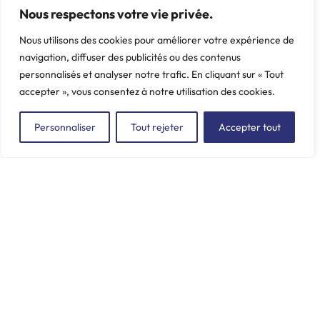
PEUGEOT, 205, 305, 306,
Nous respectons votre vie privée.
Poids: 0.024 kg
309, 405, 504, 505, 604
Nous utilisons des cookies pour améliorer votre expérience de
Poids: 0.026 kg
navigation, diffuser des publicités ou des contenus
personnalisés et analyser notre trafic. En cliquant sur « Tout
accepter », vous consentez à notre utilisation des cookies.
Personnaliser
Tout rejeter
Accepter tout
ZAC du Plessis Val Vert
2, rue de la Butte au Berger
91220 LE PLESSIS-PÂTÉ
incore.sa@incore.fr
+33 (0)1 69 11 36 99
LinkedIn