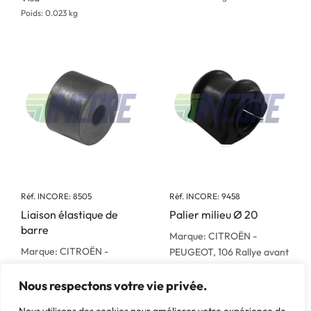
Poids: 0.023 kg
Réf. INCORE: 8505
Réf. INCORE: 9458
Liaison élastique de
Palier milieu Ø 20
barre
Marque: CITROËN -
Marque: CITROËN -
PEUGEOT, 106 Rallye avant
PEUGEOT, 304, 504, 505,
07/1993
604
Nous respectons votre vie privée.
Poids: 0.045 kg
Poids: 0.015 kg