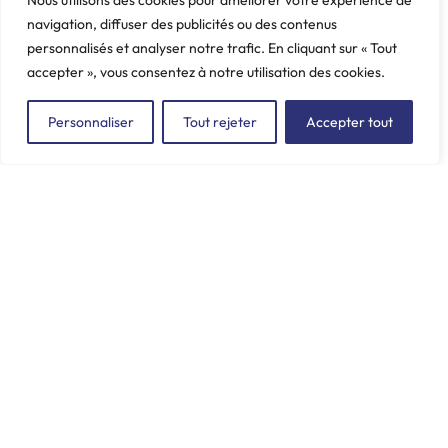
Nous utilisons des cookies pour améliorer votre expérience de
navigation, diffuser des publicités ou des contenus
personnalisés et analyser notre trafic. En cliquant sur « Tout
accepter », vous consentez à notre utilisation des cookies.
Personnaliser
Tout rejeter
Accepter tout
ZAC du Plessis Val Vert
2, rue de la Butte au Berger
91220 LE PLESSIS-PÂTÉ
incore.sa@incore.fr
+33 (0)1 69 11 36 99
LinkedIn