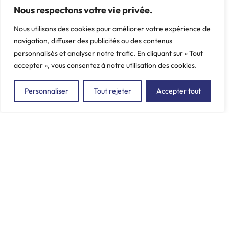
pour nécessaires 3899-11 et
Poids: 0.039 kg
Nous respectons votre vie privée.
3899-17 Sphère Ø 22
Nous utilisons des cookies pour améliorer votre expérience de
Poids: 0.015 kg
navigation, diffuser des publicités ou des contenus
personnalisés et analyser notre trafic. En cliquant sur « Tout
accepter », vous consentez à notre utilisation des cookies.
Personnaliser
Tout rejeter
Accepter tout
ZAC du Plessis Val Vert
2, rue de la Butte au Berger
91220 LE PLESSIS-PÂTÉ
incore.sa@incore.fr
+33 (0)1 69 11 36 99
LinkedIn