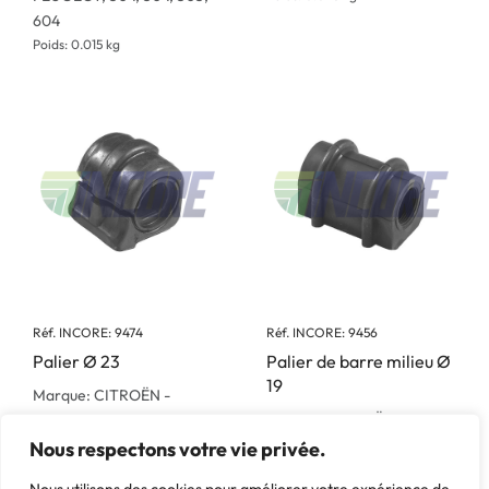
604
Poids: 0.015 kg
Réf. INCORE: 9474
Réf. INCORE: 9456
Palier Ø 23
Palier de barre milieu Ø
19
Marque: CITROËN -
Marque: CITROËN -
PEUGEOT, 406
PEUGEOT, 106, AX, Saxo
Poids: 0.124 kg
Nous respectons votre vie privée.
Poids: 0.056 kg