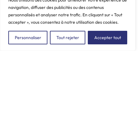
Nous utilisons des cookies pour améliorer votre expérience de
navigation, diffuser des publicités ou des contenus
personnalisés et analyser notre trafic. En cliquant sur « Tout
accepter », vous consentez à notre utilisation des cookies.
Personnaliser
Tout rejeter
Accepter tout
ZAC du Plessis Val Vert
2, rue de la Butte au Berger
91220 LE PLESSIS-PÂTÉ
incore.sa@incore.fr
+33 (0)1 69 11 36 99
LinkedIn