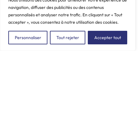
Nous utilisons des cookies pour améliorer votre expérience de
navigation, diffuser des publicités ou des contenus
personnalisés et analyser notre trafic. En cliquant sur « Tout
accepter », vous consentez à notre utilisation des cookies.
Personnaliser
Tout rejeter
Accepter tout
ZAC du Plessis Val Vert
2, rue de la Butte au Berger
91220 LE PLESSIS-PÂTÉ
incore.sa@incore.fr
+33 (0)1 69 11 36 99
LinkedIn
© 2026 Incore –
Mentions Légales
–
Politique de