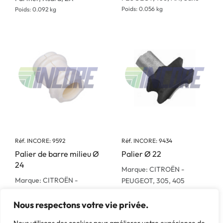
Poids: 0.056 kg
Poids: 0.092 kg
Réf. INCORE: 9592
Réf. INCORE: 9434
Palier de barre milieu Ø
Palier Ø 22
24
Marque: CITROËN -
Marque: CITROËN -
PEUGEOT, 305, 405
PEUGEOT, C15
Poids: 0.045 kg
Poids: 0.04 kg
Nous respectons votre vie privée.