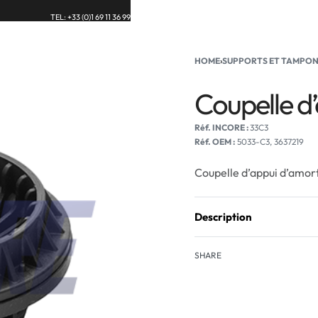
TEL: +33 (0)1 69 11 36 99
UE
BLOG
CONTACT
HOME
›
SUPPORTS ET TAMPON
Coupelle d
33C3
Réf. OEM :
5033-C3, 3637219
Coupelle d’appui d’amor
Description
SHARE