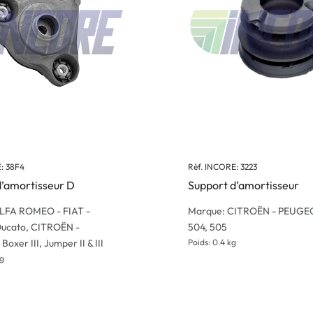
: 38F4
Réf. INCORE: 3223
d’amortisseur D
Support d’amortisseur
LFA ROMEO - FIAT -
Marque: CITROËN - PEUGEO
ucato, CITROËN -
504, 505
oxer III, Jumper II & III
Poids: 0.4 kg
kg