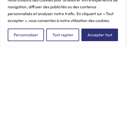
Nous utilisons des cookies pour améliorer votre expérience de
Boxer III, Jumper II & III
navigation, diffuser des publicités ou des contenus
Poids: 1.08 kg
personnalisés et analyser notre trafic. En cliquant sur « Tout
accepter », vous consentez à notre utilisation des cookies.
Personnaliser
Tout rejeter
Accepter tout
ZAC du Plessis Val Vert
2, rue de la Butte au Berger
91220 LE PLESSIS-PÂTÉ
incore.sa@incore.fr
+33 (0)1 69 11 36 99
LinkedIn