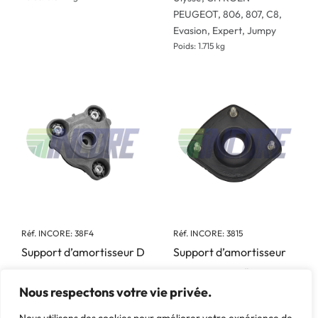
PEUGEOT, 806, 807, C8,
Evasion, Expert, Jumpy
Poids: 1.715 kg
Réf. INCORE: 38F4
Réf. INCORE: 3815
Support d’amortisseur D
Support d’amortisseur
Marque: ALFA ROMEO -
Marque: CITROËN -
Nous respectons votre vie privée.
FIAT - LANCIA, Ducato,
PEUGEOT, 106
CITROËN - PEUGEOT,
Poids: 0.43 kg