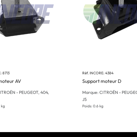
: 8713
Réf. INCORE: 4384
moteur AV
Support moteur D
ITROËN - PEUGEOT, 404,
Marque: CITROËN - PEUGEO
J5
 kg
Poids: 0.6 kg