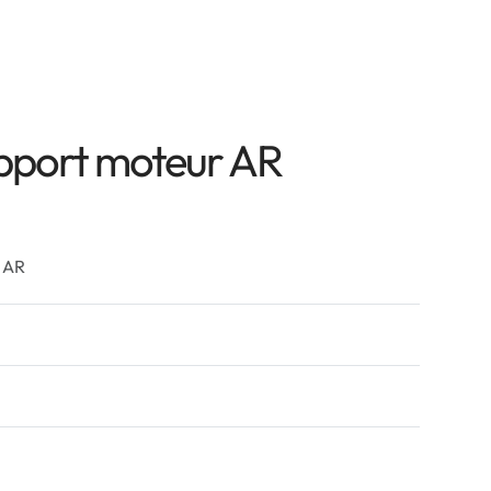
support moteur AR
r AR