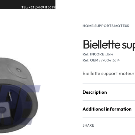
TEL: +33 (0)1 69 11 36 99
UE
BLOG
CONTACT
HOME
›
SUPPORTS MOTEUR
Biellette 
3614
Réf. OEM :
7700413614
Biellette support moteu
Description
Additional information
SHARE