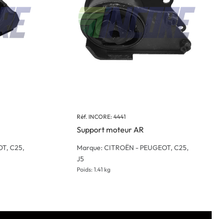
Réf. INCORE: 4441
Support moteur AR
T, C25,
Marque: CITROËN - PEUGEOT, C25,
J5
Poids: 1.41 kg