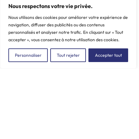
Nous respectons votre vie privée.
Nous utilisons des cookies pour améliorer votre expérience de
navigation, diffuser des publicités ou des contenus
personnalisés et analyser notre trafic. En cliquant sur « Tout
accepter », vous consentez à notre utilisation des cookies.
Personnaliser
Tout rejeter
Accepter tout
ZAC du Plessis Val Vert
2, rue de la Butte au Berger
91220 LE PLESSIS-PÂTÉ
incore.sa@incore.fr
+33 (0)1 69 11 36 99
LinkedIn