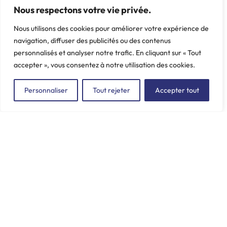
Support moteur G
Support moteur
Nous respectons votre vie privée.
inférieur
Marque: CITROËN -
Nous utilisons des cookies pour améliorer votre expérience de
Marque: CITROËN -
PEUGEOT, C25, J5
navigation, diffuser des publicités ou des contenus
PEUGEOT, 204, 304
Poids: 0.601 kg
personnalisés et analyser notre trafic. En cliquant sur « Tout
Poids: 0.147 kg
accepter », vous consentez à notre utilisation des cookies.
Personnaliser
Tout rejeter
Accepter tout
ZAC du Plessis Val Vert
2, rue de la Butte au Berger
91220 LE PLESSIS-PÂTÉ
incore.sa@incore.fr
+33 (0)1 69 11 36 99