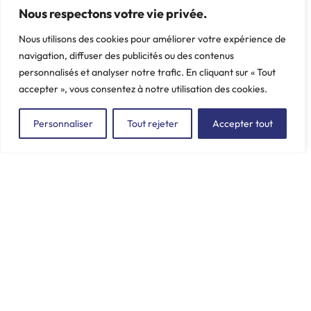
Nous respectons votre vie privée.
Nous utilisons des cookies pour améliorer votre expérience de
navigation, diffuser des publicités ou des contenus
personnalisés et analyser notre trafic. En cliquant sur « Tout
accepter », vous consentez à notre utilisation des cookies.
Personnaliser
Tout rejeter
Accepter tout
ZAC du Plessis Val Vert
2, rue de la Butte au Berger
91220 LE PLESSIS-PÂTÉ
incore.sa@incore.fr
+33 (0)1 69 11 36 99
LinkedIn