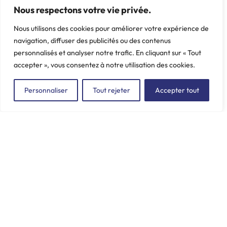
Poids: 0.151 kg
Poids: 1.064 kg
Nous respectons votre vie privée.
Nous utilisons des cookies pour améliorer votre expérience de
navigation, diffuser des publicités ou des contenus
personnalisés et analyser notre trafic. En cliquant sur « Tout
accepter », vous consentez à notre utilisation des cookies.
Personnaliser
Tout rejeter
Accepter tout
ZAC du Plessis Val Vert
2, rue de la Butte au Berger
91220 LE PLESSIS-PÂTÉ
incore.sa@incore.fr
+33 (0)1 69 11 36 99
LinkedIn