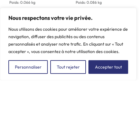
Poids: 0.066 kg
Poids: 0.086 kg
Nous respectons votre vie privée.
Nous utilisons des cookies pour améliorer votre expérience de
navigation, diffuser des publicités ou des contenus
personnalisés et analyser notre trafic. En cliquant sur « Tout
accepter », vous consentez à notre utilisation des cookies.
Personnaliser
Tout rejeter
Accepter tout
ZAC du Plessis Val Vert
2, rue de la Butte au Berger
91220 LE PLESSIS-PÂTÉ
incore.sa@incore.fr
+33 (0)1 69 11 36 99
LinkedIn