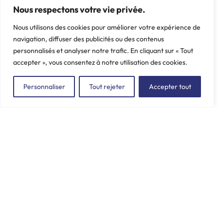
Nous respectons votre vie privée.
Nous utilisons des cookies pour améliorer votre expérience de
navigation, diffuser des publicités ou des contenus
personnalisés et analyser notre trafic. En cliquant sur « Tout
accepter », vous consentez à notre utilisation des cookies.
Personnaliser
Tout rejeter
Accepter tout
ZAC du Plessis Val Vert
2, rue de la Butte au Berger
91220 LE PLESSIS-PÂTÉ
incore.sa@incore.fr
+33 (0)1 69 11 36 99
LinkedIn