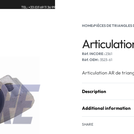
TEL: +33 (0)1 69 11 36 99
UE
BLOG
CONTACT
HOME
›
PIÈCES DE TRIANGLES
Articulatio
2361
Réf. OEM :
3523-61
Articulation AR de trian
Description
Additional information
SHARE