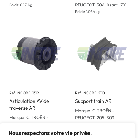
PEUGEOT, 306, Xsara, ZX
Poids: 0.121 kg
Poids: 1.064 kg
Réf. INCORE: 1319
Réf. INCORE: 5110
Articulation AV de
Support train AR
traverse AR
Marque: CITROËN -
Marque: CITROËN -
PEUGEOT, 205, 309
PEUGEOT, Berlingo,
Poids: 0.316 kg
Partner, Xsara Picasso
Nous respectons votre vie privée.