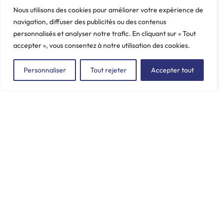
Poids: 0.39 kg
Nous utilisons des cookies pour améliorer votre expérience de
navigation, diffuser des publicités ou des contenus
personnalisés et analyser notre trafic. En cliquant sur « Tout
accepter », vous consentez à notre utilisation des cookies.
Personnaliser
Tout rejeter
Accepter tout
ZAC du Plessis Val Vert
2, rue de la Butte au Berger
91220 LE PLESSIS-PÂTÉ
incore.sa@incore.fr
+33 (0)1 69 11 36 99
LinkedIn