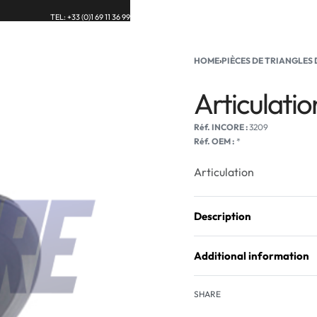
TEL: +33 (0)1 69 11 36 99
UE
BLOG
CONTACT
HOME
›
PIÈCES DE TRIANGLES
Articulatio
3209
Réf. OEM :
*
Articulation
Description
Additional information
SHARE